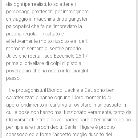
dialoghi iperrealisti, lo splatter e i
personaggi grotteschi per immaginare
un viaggio in macchina di tre gangster
psicopatici che fa dell’imprevisto la
propria regola. Il risultato è
effettivamente molto riuscito e in certi
momenti sembra di sentire proprio
Jules che recita il suo Ezechiele 25:17
prima di crivellare di colpi di pistola il
poveraccio che ha osato intralciargli il
passo.
I tre protagonisti, il Biondo, Jackie e Cat, sono ben
caratterizzati e hanno ognuno il loro momento di
approfondimento in cui si va a rovistare in un passato in
cui le cose non hanno mai funzionato veramente, tanto da
ritrovarsi tutti e tre a dover partecipare all’ennesimo colpo
per ripianare i propri debiti. Sentirli litigare è proprio
spassoso ed è forse l’aspetto meglio riuscito del