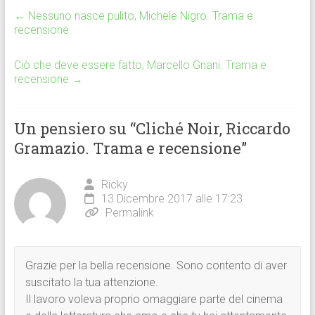
ce
tt
at
n
←
Nessuno nasce pulito, Michele Nigro. Trama e
b
er
s
di
recensione
o
A
vi
ok
p
di
Ciò che deve essere fatto, Marcello Gnani. Trama e
recensione
→
p
Un pensiero su “
Cliché Noir, Riccardo
Gramazio. Trama e recensione
”
Ricky
13 Dicembre 2017 alle 17:23
Permalink
Grazie per la bella recensione. Sono contento di aver
suscitato la tua attenzione.
Il lavoro voleva proprio omaggiare parte del cinema