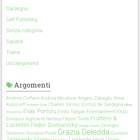
Sardegna
Self Publishing
Senza categoria
Sguardi
Trame
Uncategorized
Argomenti
Andrea Coffami
Andrea Micalone
Angelo Zabaglio
Anna
Kuliscioff
Charles Stross
Contus de Sardigna
Antonio Gridi
eBook
Elias Portolu
Emilio Salgari
Entertainment
Enzo
interattivo
Fruttero &
Enriques Agnoletti
fantasy
Filippo Turati
Lucentini
Fëdor Dostoevskij
Georges
George Orwell
Grazia Deledda
Simenon
Giovanni Pirelli
Gustavo
Zagrebelsky
Inspiring
Leggende sarde
Leone
Ivo Andrić