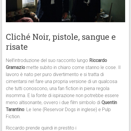
Cliché Noir, pistole, sangue e
risate
Nell’introduzione del suo racconto lungo
Riccardo
Gramazio
mette subito in chiaro come stanno le cose. Il
lavoro è nato per puro divertimento e si tratta di
cimentarsi nel fare una propria versione di un qualcosa
che tutti conoscono, una fan fiction in piena regola
insomma. E la fonte di ispirazione non potrebbe essere
meno altisonante, ovvero i due film simbolo di
Quentin
Tarantino
: Le Iene (Reservoir Dogs in inglese) e Pulp
Fiction.
Riccardo prende quindi in prestito i