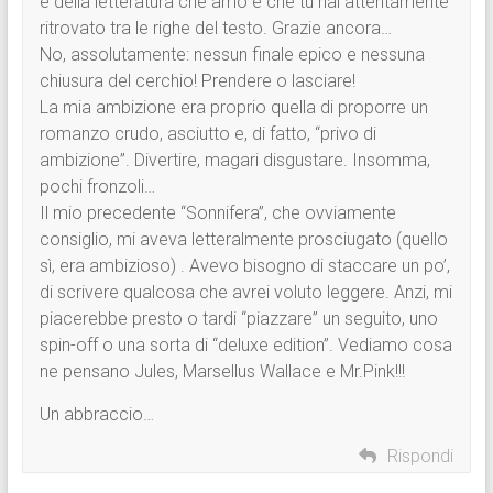
e della letteratura che amo e che tu hai attentamente
ritrovato tra le righe del testo. Grazie ancora…
No, assolutamente: nessun finale epico e nessuna
chiusura del cerchio! Prendere o lasciare!
La mia ambizione era proprio quella di proporre un
romanzo crudo, asciutto e, di fatto, “privo di
ambizione”. Divertire, magari disgustare. Insomma,
pochi fronzoli…
Il mio precedente “Sonnifera”, che ovviamente
consiglio, mi aveva letteralmente prosciugato (quello
sì, era ambizioso) . Avevo bisogno di staccare un po’,
di scrivere qualcosa che avrei voluto leggere. Anzi, mi
piacerebbe presto o tardi “piazzare” un seguito, uno
spin-off o una sorta di “deluxe edition”. Vediamo cosa
ne pensano Jules, Marsellus Wallace e Mr.Pink!!!
Un abbraccio…
Rispondi