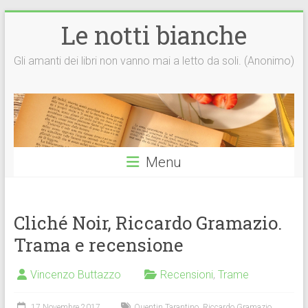
Vai
Le notti bianche
al
contenuto
Gli amanti dei libri non vanno mai a letto da soli. (Anonimo)
Menu
Cliché Noir, Riccardo Gramazio.
Trama e recensione
Vincenzo Buttazzo
Recensioni
,
Trame
17 Novembre 2017
Quentin Tarantino
,
Riccardo Gramazio