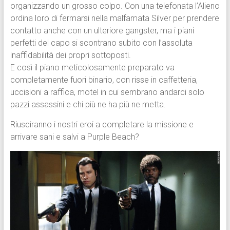
organizzando un grosso colpo. Con una telefonata l’Alieno
ordina loro di fermarsi nella malfamata Silver per prendere
contatto anche con un ulteriore gangster, ma i piani
perfetti del capo si scontrano subito con l’assoluta
inaffidabilità dei propri sottoposti.
E così il piano meticolosamente preparato va
completamente fuori binario, con risse in caffetteria,
uccisioni a raffica, motel in cui sembrano andarci solo
pazzi assassini e chi più ne ha più ne metta.
Riusciranno i nostri eroi a completare la missione e
arrivare sani e salvi a Purple Beach?