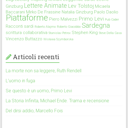
Lettere Animate
Lev Tolstoj
Ginzburg
Micaela
Baccarani
Mirko De Frassine
Natalia Ginzburg
Paolo Daolio
Piattaforme
Primo Levi
Piero Malvezzi
Pub Coder
Sardegna
Racconti sardi
Roberto Alajmo
Roberto Giacobbo
scrittura collaborativa
Stephen King
Stanislav Petrov
Steve Della Casa
Vincenzo Buttazzo
Wisława Szymborska
Articoli recenti
La morte non sa leggere, Ruth Rendell
L’uomo in fuga
Se questo è un uomo, Primo Levi
La Storia Infinita, Michael Ende. Trama e recensione
Del dirsi addio, Marcello Fois