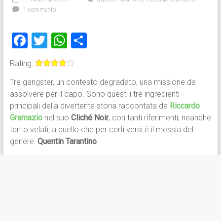
1 commento
F
T
W
C
a
wi
h
o
Rating:
ce
tt
at
n
Tre gangster, un contesto degradato, una missione da
b
er
s
di
assolvere per il capo. Sono questi i tre ingredienti
o
A
vi
principali della divertente storia raccontata da
Riccardo
ok
p
di
Gramazio
nel suo
Cliché Noir
, con tanti riferimenti, neanche
tanto velati, a quello che per certi versi è il messia del
p
genere:
Quentin Tarantino
.