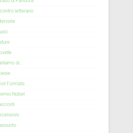
l vaso di Pandora
contro letterario
terviste
usic
ature
ovelle
arliamo di…
oesie
ost Formats
remio Nobel
acconti
ecensioni
iassunto