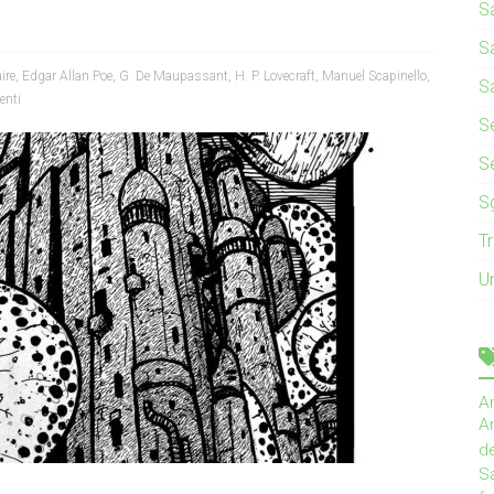
S
S
ire
,
Edgar Allan Poe
,
G. De Maupassant
,
H. P. Lovecraft
,
Manuel Scapinello
,
S
nti
Se
S
S
T
U
A
An
d
Sa