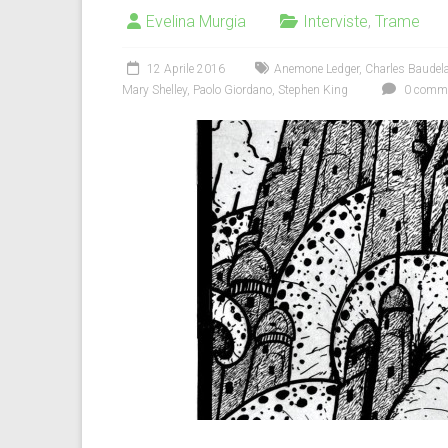
Evelina Murgia
Interviste
,
Trame
12 Aprile 2016
Anemone Ledger
,
Charles Baudela
Mary Shelley
,
Paolo Giordano
,
Stephen King
0 comme