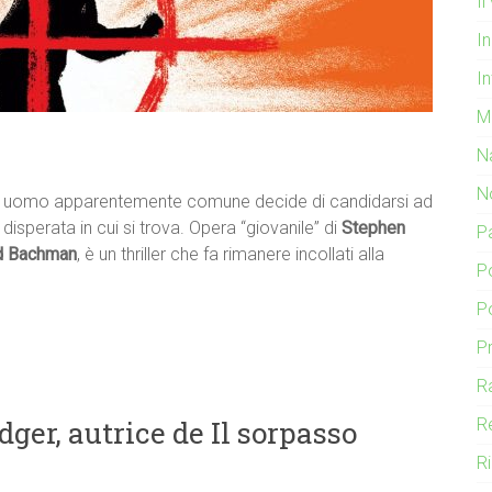
I
In
In
M
N
N
, un uomo apparentemente comune decide di candidarsi ad
 disperata in cui si trova. Opera “giovanile” di
Stephen
P
d Bachman
, è un thriller che fa rimanere incollati alla
P
P
P
R
er, autrice de Il sorpasso
R
R