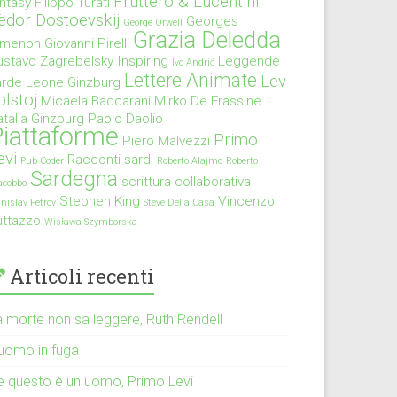
Fruttero & Lucentini
antasy
Filippo Turati
ëdor Dostoevskij
Georges
George Orwell
Grazia Deledda
imenon
Giovanni Pirelli
ustavo Zagrebelsky
Inspiring
Leggende
Ivo Andrić
Lettere Animate
Lev
arde
Leone Ginzburg
olstoj
Micaela Baccarani
Mirko De Frassine
talia Ginzburg
Paolo Daolio
iattaforme
Primo
Piero Malvezzi
evi
Racconti sardi
Pub Coder
Roberto Alajmo
Roberto
Sardegna
scrittura collaborativa
acobbo
Stephen King
Vincenzo
anislav Petrov
Steve Della Casa
uttazzo
Wisława Szymborska
Articoli recenti
a morte non sa leggere, Ruth Rendell
’uomo in fuga
e questo è un uomo, Primo Levi