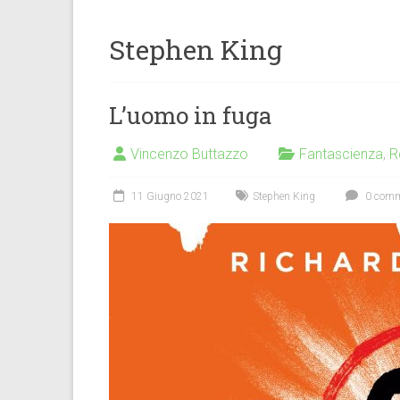
Stephen King
L’uomo in fuga
Vincenzo Buttazzo
Fantascienza
,
R
11 Giugno 2021
Stephen King
0 comm