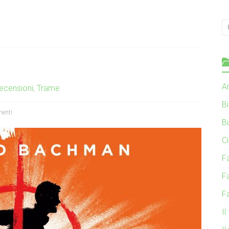
Ar
ecensioni
,
Trame
B
enti
B
C
F
F
F
Il