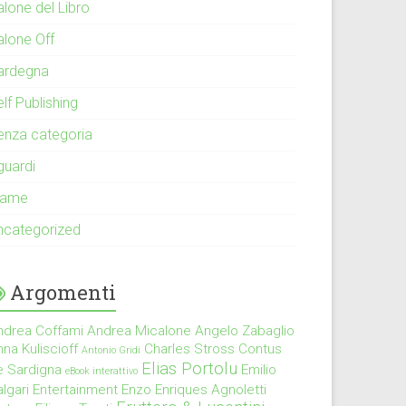
alone del Libro
alone Off
ardegna
lf Publishing
enza categoria
guardi
rame
ncategorized
Argomenti
ndrea Coffami
Andrea Micalone
Angelo Zabaglio
na Kuliscioff
Charles Stross
Contus
Antonio Gridi
Elias Portolu
e Sardigna
Emilio
eBook interattivo
lgari
Entertainment
Enzo Enriques Agnoletti