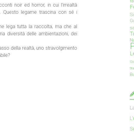
f
onti noir ed horror, in cui l’irrealtà
F
se. Questo legame trascina con sé i
S
G
e lega tutta la raccolta, ma che al
s
T
a diversità delle ambientazioni, dei
Na
P
rpasso della realtà, uno stravolgimento
L
bile?
Gi
St
B
L
L
S