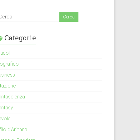
Categorie
ticoli
iografico
usiness
itazione
antascienza
antasy
avole
 filo d'Arianna