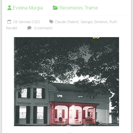
Evelina Murgia
Recensioni
,
Trame
28 Gennaio 2022
Claude Chabrol
,
Georges Simenon
,
Ruth
Rendell
0 commenti