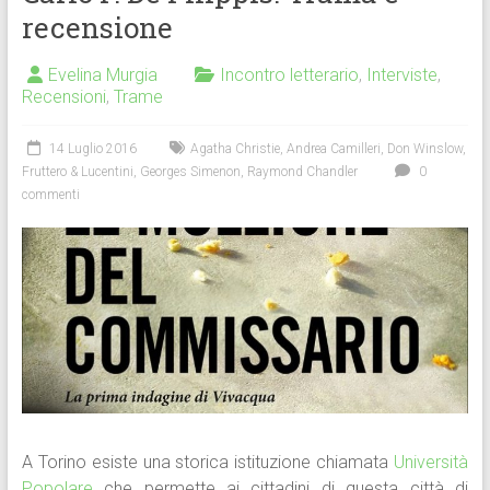
recensione
Evelina Murgia
Incontro letterario
,
Interviste
,
Recensioni
,
Trame
14 Luglio 2016
Agatha Christie
,
Andrea Camilleri
,
Don Winslow
,
Fruttero & Lucentini
,
Georges Simenon
,
Raymond Chandler
0
commenti
A Torino esiste una storica istituzione chiamata
Università
Popolare
che permette ai cittadini di questa città di