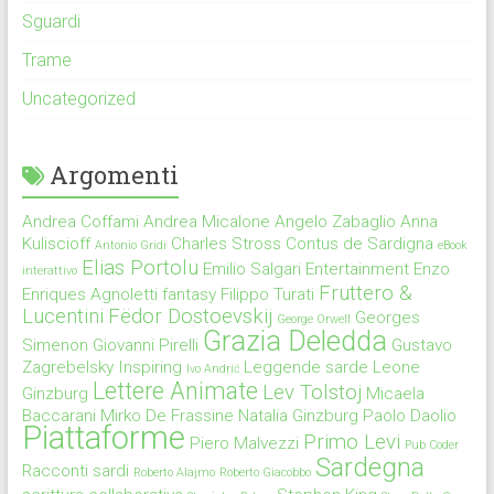
Sguardi
Trame
Uncategorized
Argomenti
Andrea Coffami
Andrea Micalone
Angelo Zabaglio
Anna
Kuliscioff
Charles Stross
Contus de Sardigna
Antonio Gridi
eBook
Elias Portolu
Emilio Salgari
Entertainment
Enzo
interattivo
Fruttero &
Enriques Agnoletti
fantasy
Filippo Turati
Lucentini
Fëdor Dostoevskij
Georges
George Orwell
Grazia Deledda
Simenon
Giovanni Pirelli
Gustavo
Zagrebelsky
Inspiring
Leggende sarde
Leone
Ivo Andrić
Lettere Animate
Lev Tolstoj
Ginzburg
Micaela
Baccarani
Mirko De Frassine
Natalia Ginzburg
Paolo Daolio
Piattaforme
Primo Levi
Piero Malvezzi
Pub Coder
Sardegna
Racconti sardi
Roberto Alajmo
Roberto Giacobbo