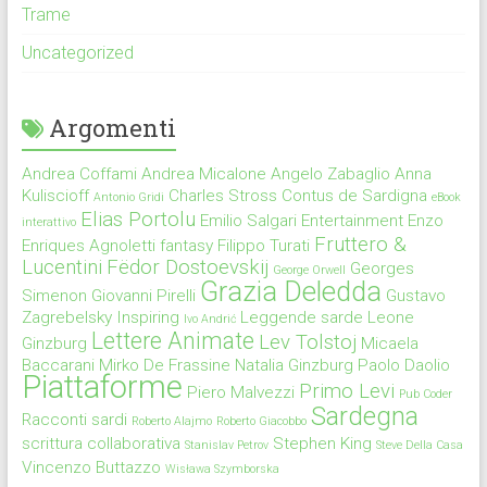
Trame
Uncategorized
Argomenti
Andrea Coffami
Andrea Micalone
Angelo Zabaglio
Anna
Kuliscioff
Charles Stross
Contus de Sardigna
Antonio Gridi
eBook
Elias Portolu
Emilio Salgari
Entertainment
Enzo
interattivo
Fruttero &
Enriques Agnoletti
fantasy
Filippo Turati
Lucentini
Fëdor Dostoevskij
Georges
George Orwell
Grazia Deledda
Simenon
Giovanni Pirelli
Gustavo
Zagrebelsky
Inspiring
Leggende sarde
Leone
Ivo Andrić
Lettere Animate
Lev Tolstoj
Ginzburg
Micaela
Baccarani
Mirko De Frassine
Natalia Ginzburg
Paolo Daolio
Piattaforme
Primo Levi
Piero Malvezzi
Pub Coder
Sardegna
Racconti sardi
Roberto Alajmo
Roberto Giacobbo
scrittura collaborativa
Stephen King
Stanislav Petrov
Steve Della Casa
Vincenzo Buttazzo
Wisława Szymborska