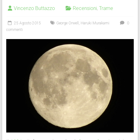
Vincenzo Buttazzo
Recensioni
,
Trame
25 Agosto 2015
George Orwell
,
Haruki Murakami
0
commenti