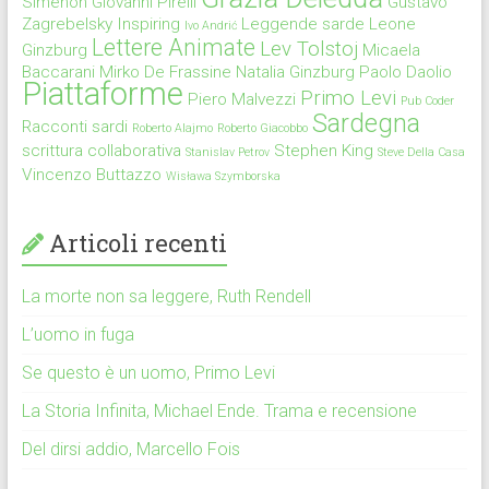
Simenon
Giovanni Pirelli
Gustavo
Zagrebelsky
Inspiring
Leggende sarde
Leone
Ivo Andrić
Lettere Animate
Lev Tolstoj
Ginzburg
Micaela
Baccarani
Mirko De Frassine
Natalia Ginzburg
Paolo Daolio
Piattaforme
Primo Levi
Piero Malvezzi
Pub Coder
Sardegna
Racconti sardi
Roberto Alajmo
Roberto Giacobbo
scrittura collaborativa
Stephen King
Stanislav Petrov
Steve Della Casa
Vincenzo Buttazzo
Wisława Szymborska
Articoli recenti
La morte non sa leggere, Ruth Rendell
L’uomo in fuga
Se questo è un uomo, Primo Levi
La Storia Infinita, Michael Ende. Trama e recensione
Del dirsi addio, Marcello Fois