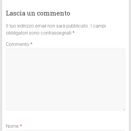
ok
p
di
p
Lascia un commento
Il tuo indirizzo email non sarà pubblicato.
I campi
obbligatori sono contrassegnati
*
Commento
*
Nome
*