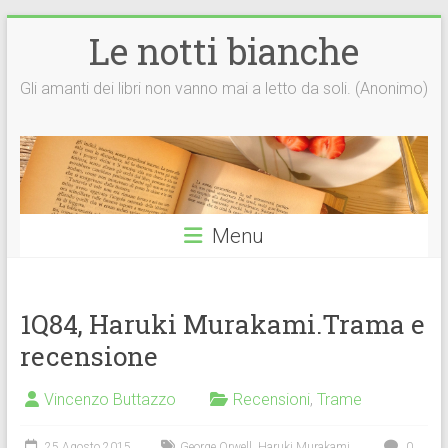
Vai
Le notti bianche
al
contenuto
Gli amanti dei libri non vanno mai a letto da soli. (Anonimo)
Menu
1Q84, Haruki Murakami.Trama e
recensione
Vincenzo Buttazzo
Recensioni
,
Trame
25 Agosto 2015
George Orwell
,
Haruki Murakami
0