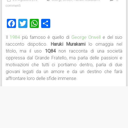
commenti
F
T
W
C
a
wi
h
o
Il
1984
più famoso è quello di
George Orwell
e del suo
ce
tt
at
n
racconto dispotico.
Haruki Murakami
lo omaggia nel
b
er
s
di
titolo, ma il uso
1Q84
non racconta di una società
o
A
vi
oppressa dal Grande Fratello, ma parla delle passioni e
motivazioni che tutti ci portiamo dentro, parla di due
ok
p
di
giovani legati da un amore e da un destino che farà
p
affrontare loro delle sfide immense.