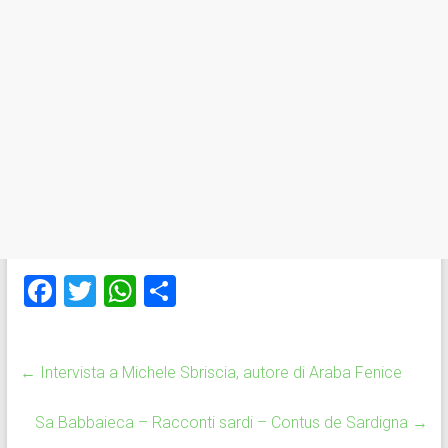
F
T
W
C
a
wi
h
o
ce
tt
at
n
←
Intervista a Michele Sbriscia, autore di Araba Fenice
b
er
s
di
o
A
vi
Sa Babbaieca – Racconti sardi – Contus de Sardigna
→