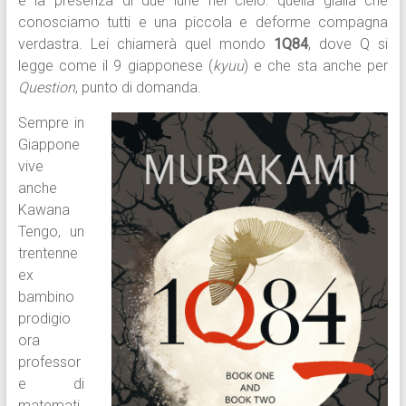
è la presenza di due lune nel cielo: quella gialla che
conosciamo tutti e una piccola e deforme compagna
verdastra. Lei chiamerà quel mondo
1Q84
, dove Q si
legge come il 9 giapponese (
kyuu
) e che sta anche per
Question
, punto di domanda.
Sempre in
Giappone
vive
anche
Kawana
Tengo, un
trentenne
ex
bambino
prodigio
ora
professor
e di
matemati