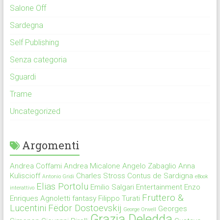
Salone Off
Sardegna
Self Publishing
Senza categoria
Sguardi
Trame
Uncategorized
Argomenti
Andrea Coffami
Andrea Micalone
Angelo Zabaglio
Anna
Kuliscioff
Charles Stross
Contus de Sardigna
Antonio Gridi
eBook
Elias Portolu
Emilio Salgari
Entertainment
Enzo
interattivo
Fruttero &
Enriques Agnoletti
fantasy
Filippo Turati
Lucentini
Fëdor Dostoevskij
Georges
George Orwell
Grazia Deledda