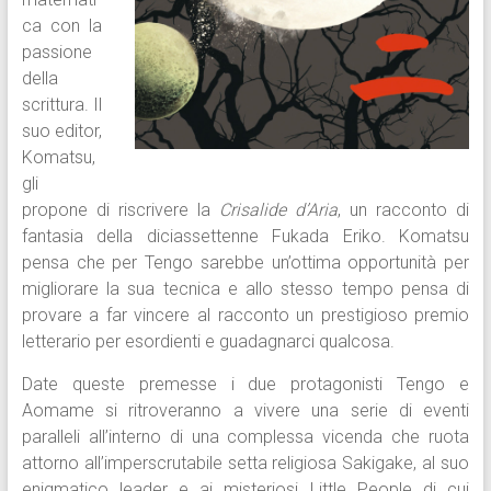
ca con la
passione
della
scrittura. Il
suo editor,
Komatsu,
gli
propone di riscrivere la
Crisalide d’Aria
, un racconto di
fantasia della diciassettenne Fukada Eriko. Komatsu
pensa che per Tengo sarebbe un’ottima opportunità per
migliorare la sua tecnica e allo stesso tempo pensa di
provare a far vincere al racconto un prestigioso premio
letterario per esordienti e guadagnarci qualcosa.
Date queste premesse i due protagonisti Tengo e
Aomame si ritroveranno a vivere una serie di eventi
paralleli all’interno di una complessa vicenda che ruota
attorno all’imperscrutabile setta religiosa Sakigake, al suo
enigmatico leader e ai misteriosi Little People di cui