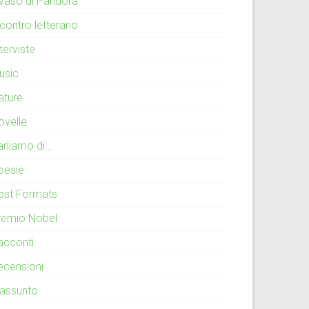
l vaso di Pandora
contro letterario
terviste
usic
ature
ovelle
arliamo di…
oesie
ost Formats
remio Nobel
acconti
ecensioni
iassunto