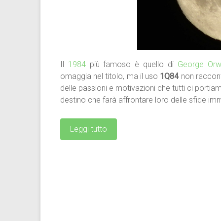
Il
1984
più famoso è quello di
George Orwe
omaggia nel titolo, ma il uso
1Q84
non raccont
delle passioni e motivazioni che tutti ci porti
destino che farà affrontare loro delle sfide i
Leggi tutto