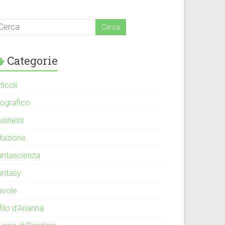
Categorie
ticoli
iografico
usiness
itazione
antascienza
antasy
avole
 filo d'Arianna