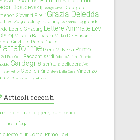
Fruttero & Lucentini
antasy
Filippo Turati
ëdor Dostoevskij
Georges
George Orwell
Grazia Deledda
imenon
Giovanni Pirelli
ustavo Zagrebelsky
Inspiring
Leggende
Ivo Andrić
Lettere Animate
Lev
arde
Leone Ginzburg
olstoj
Micaela Baccarani
Mirko De Frassine
talia Ginzburg
Paolo Daolio
iattaforme
Primo
Piero Malvezzi
evi
Racconti sardi
Pub Coder
Roberto Alajmo
Roberto
Sardegna
scrittura collaborativa
acobbo
Stephen King
Vincenzo
anislav Petrov
Steve Della Casa
uttazzo
Wisława Szymborska
Articoli recenti
a morte non sa leggere, Ruth Rendell
’uomo in fuga
e questo è un uomo, Primo Levi