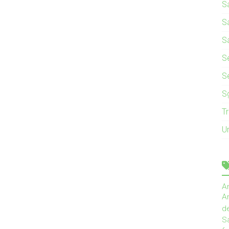
S
S
S
Se
S
S
T
U
A
An
d
Sa