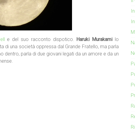
I
In
In
M
ll
e del suo racconto dispotico.
Haruki Murakami
lo
N
a di una società oppressa dal Grande Fratello, ma parla
N
amo dentro, parla di due giovani legati da un amore e da un
mmense.
P
P
P
P
R
R
R