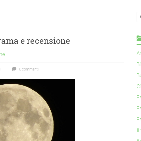
rama e recensione
Ar
me
B
i
0 commenti
B
C
F
F
F
Il