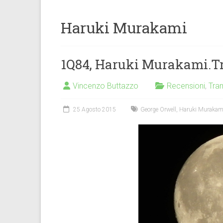
Haruki Murakami
1Q84, Haruki Murakami.T
Vincenzo Buttazzo
Recensioni
,
Tra
25 Agosto 2015
George Orwell
,
Haruki Murakam