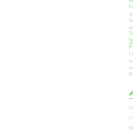
f
F
S
G
s
T
Na
P
L
Gi
St
B
L
L
S