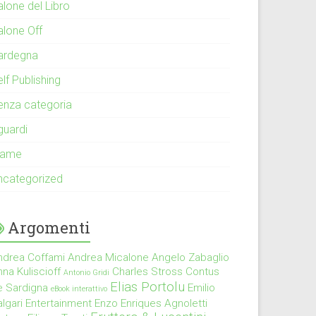
alone del Libro
alone Off
ardegna
lf Publishing
enza categoria
guardi
rame
ncategorized
Argomenti
ndrea Coffami
Andrea Micalone
Angelo Zabaglio
na Kuliscioff
Charles Stross
Contus
Antonio Gridi
Elias Portolu
e Sardigna
Emilio
eBook interattivo
lgari
Entertainment
Enzo Enriques Agnoletti