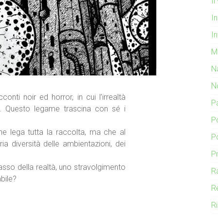
I
In
In
M
N
N
onti noir ed horror, in cui l’irrealtà
P
se. Questo legame trascina con sé i
P
e lega tutta la raccolta, ma che al
P
a diversità delle ambientazioni, dei
P
rpasso della realtà, uno stravolgimento
R
bile?
R
R