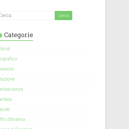
Categorie
ticoli
iografico
usiness
itazione
antascienza
antasy
avole
 filo d'Arianna