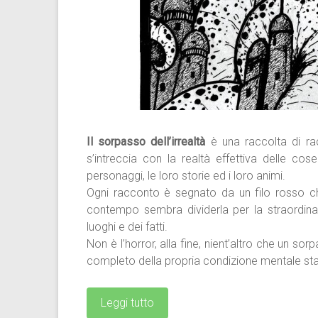
Il sorpasso dell’irrealtà
è una raccolta di racc
s’intreccia con la realtà effettiva delle co
personaggi, le loro storie ed i loro animi.
Ogni racconto è segnato da un filo rosso ch
contempo sembra dividerla per la straordinari
luoghi
e dei fatti.
Non è l’horror, alla fine, nient’altro che un so
completo della propria condizione mentale sta
Leggi tutto