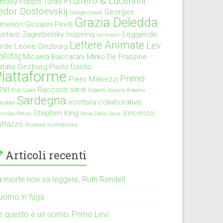
Fruttero & Lucentini
antasy
Filippo Turati
ëdor Dostoevskij
Georges
George Orwell
Grazia Deledda
imenon
Giovanni Pirelli
ustavo Zagrebelsky
Inspiring
Leggende
Ivo Andrić
Lettere Animate
Lev
arde
Leone Ginzburg
olstoj
Micaela Baccarani
Mirko De Frassine
talia Ginzburg
Paolo Daolio
iattaforme
Primo
Piero Malvezzi
evi
Racconti sardi
Pub Coder
Roberto Alajmo
Roberto
Sardegna
scrittura collaborativa
acobbo
Stephen King
Vincenzo
anislav Petrov
Steve Della Casa
uttazzo
Wisława Szymborska
Articoli recenti
a morte non sa leggere, Ruth Rendell
’uomo in fuga
e questo è un uomo, Primo Levi