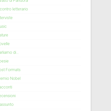
l vaso di Pandora
contro letterario
terviste
usic
ature
ovelle
arliamo di…
oesie
ost Formats
remio Nobel
acconti
ecensioni
iassunto