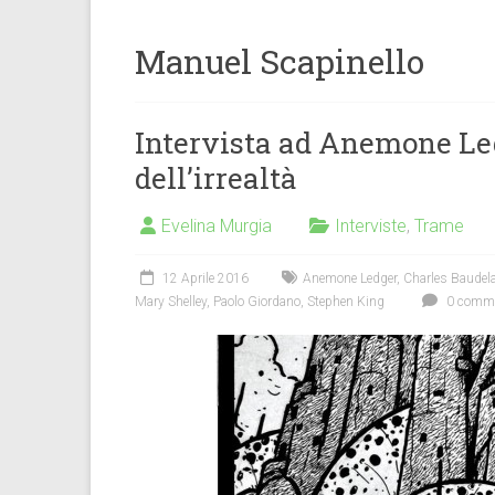
Manuel Scapinello
Intervista ad Anemone Ledg
dell’irrealtà
Evelina Murgia
Interviste
,
Trame
12 Aprile 2016
Anemone Ledger
,
Charles Baudela
Mary Shelley
,
Paolo Giordano
,
Stephen King
0 comme