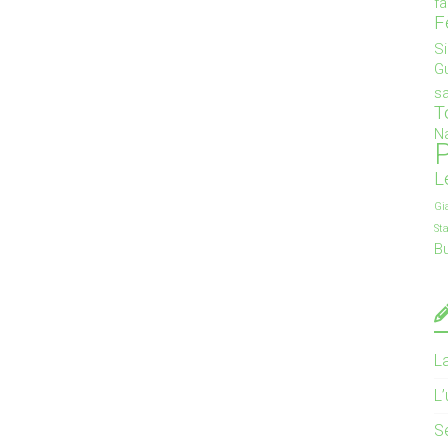
f
F
S
G
s
T
Na
P
L
Gi
St
B
L
L
S