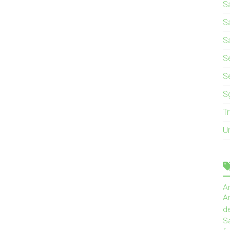
S
S
S
Se
S
S
T
U
A
An
d
Sa