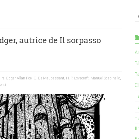
er, autrice de Il sorpasso
Ar
B
B
ire
,
Edgar Allan Poe
,
G. De Maupassant
,
H. P. Lovecraft
,
Manuel Scapinello
,
C
nti
F
F
F
Il