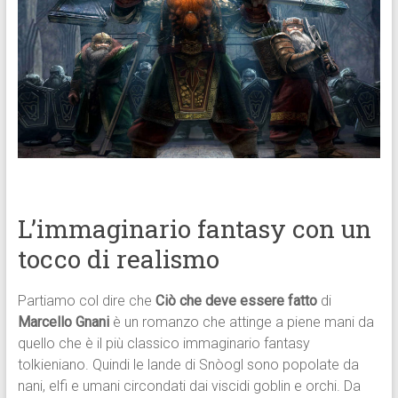
L’immaginario fantasy con un
tocco di realismo
Partiamo col dire che
Ciò che deve essere fatto
di
Marcello Gnani
è un romanzo che attinge a piene mani da
quello che è il più classico immaginario fantasy
tolkieniano. Quindi le lande di Snòogl sono popolate da
nani, elfi e umani circondati dai viscidi goblin e orchi. Da