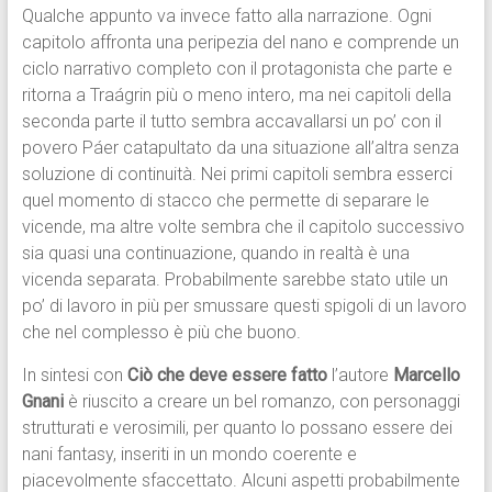
Qualche appunto va invece fatto alla narrazione. Ogni
capitolo affronta una peripezia del nano e comprende un
ciclo narrativo completo con il protagonista che parte e
ritorna a Traágrin più o meno intero, ma nei capitoli della
seconda parte il tutto sembra accavallarsi un po’ con il
povero Páer catapultato da una situazione all’altra senza
soluzione di continuità. Nei primi capitoli sembra esserci
quel momento di stacco che permette di separare le
vicende, ma altre volte sembra che il capitolo successivo
sia quasi una continuazione, quando in realtà è una
vicenda separata. Probabilmente sarebbe stato utile un
po’ di lavoro in più per smussare questi spigoli di un lavoro
che nel complesso è più che buono.
In sintesi con
Ciò che deve essere fatto
l’autore
Marcello
Gnani
è riuscito a creare un bel romanzo, con personaggi
strutturati e verosimili, per quanto lo possano essere dei
nani fantasy, inseriti in un mondo coerente e
piacevolmente sfaccettato. Alcuni aspetti probabilmente