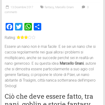
13 Dicembre 2017
fantasy
,
Marcello Gnani
0
commenti
F
T
W
C
a
wi
h
o
Rating:
ce
tt
at
n
Essere un nano non è mai facile. E se sei un nano che si
b
er
s
di
caccia regolarmente nei guai allora i problemi si
o
A
vi
moltiplicano, anche se succede perché sei in realtà un
ok
p
di
nano generoso. E su questa idea
Marcello Gnani
, autore
che si dimostra essere particolarmente a suo agio col
p
genere fantasy, ci propone le storie di Páer, un nano
abitante di Traágrin, città nanica sotterranea dell’impero
Snòogl.
Ciò che deve essere fatto, tra
nani, goblin e storie fantasy