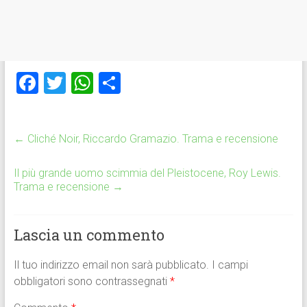
F
T
W
C
a
wi
h
o
ce
tt
at
n
←
Cliché Noir, Riccardo Gramazio. Trama e recensione
b
er
s
di
o
A
vi
Il più grande uomo scimmia del Pleistocene, Roy Lewis.
ok
p
di
Trama e recensione
→
p
Lascia un commento
Il tuo indirizzo email non sarà pubblicato.
I campi
obbligatori sono contrassegnati
*