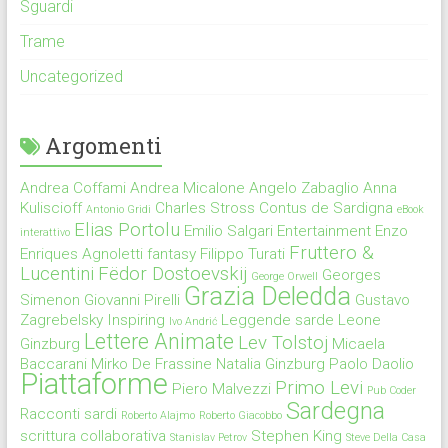
Sguardi
Trame
Uncategorized
Argomenti
Andrea Coffami
Andrea Micalone
Angelo Zabaglio
Anna
Kuliscioff
Charles Stross
Contus de Sardigna
Antonio Gridi
eBook
Elias Portolu
Emilio Salgari
Entertainment
Enzo
interattivo
Fruttero &
Enriques Agnoletti
fantasy
Filippo Turati
Lucentini
Fëdor Dostoevskij
Georges
George Orwell
Grazia Deledda
Simenon
Giovanni Pirelli
Gustavo
Zagrebelsky
Inspiring
Leggende sarde
Leone
Ivo Andrić
Lettere Animate
Lev Tolstoj
Ginzburg
Micaela
Baccarani
Mirko De Frassine
Natalia Ginzburg
Paolo Daolio
Piattaforme
Primo Levi
Piero Malvezzi
Pub Coder
Sardegna
Racconti sardi
Roberto Alajmo
Roberto Giacobbo
scrittura collaborativa
Stephen King
Stanislav Petrov
Steve Della Casa