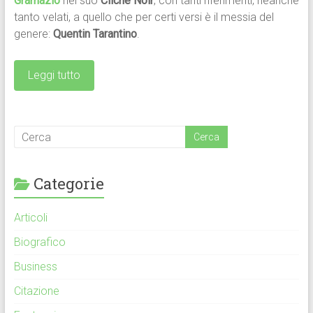
Gramazio
nel suo
Cliché Noir
, con tanti riferimenti, neanche
tanto velati, a quello che per certi versi è il messia del
genere:
Quentin Tarantino
.
Leggi tutto
Categorie
Articoli
Biografico
Business
Citazione