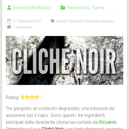
Vincenzo Buttazzo
Recensioni
,
Trame
17 Novembre 2017
Quentin Tarantino
,
Riccardo Gramazio
1 commento
Rating:
Tre gangster, un contesto degradato, una missione da
assolvere per il capo. Sono questi i tre ingredienti
principali della divertente storia raccontata da
Riccardo