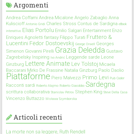
Argomenti
Andrea Coffami
Andrea Micalone
Angelo Zabaglio
Anna
Kuliscioff
Charles Stross
Contus de Sardigna
Antonio Gridi
eBook
Elias Portolu
Emilio Salgari
Entertainment
Enzo
interattivo
Fruttero &
Enriques Agnoletti
fantasy
Filippo Turati
Lucentini
Fëdor Dostoevskij
Georges
George Orwell
Grazia Deledda
Simenon
Giovanni Pirelli
Gustavo
Zagrebelsky
Inspiring
Leggende sarde
Leone
Ivo Andrić
Lettere Animate
Lev Tolstoj
Ginzburg
Micaela
Baccarani
Mirko De Frassine
Natalia Ginzburg
Paolo Daolio
Piattaforme
Primo Levi
Piero Malvezzi
Pub Coder
Sardegna
Racconti sardi
Roberto Alajmo
Roberto Giacobbo
scrittura collaborativa
Stephen King
Stanislav Petrov
Steve Della Casa
Vincenzo Buttazzo
Wisława Szymborska
Articoli recenti
La morte non sa leggere, Ruth Rendell