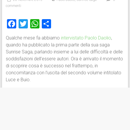
commenti
F
T
W
C
a
wi
h
o
Qualche mese fa abbiamo
intervistato Paolo Daolio
,
ce
tt
at
n
quando ha pubblicato la prima parte della sua saga
b
er
s
di
Sunrise Saga, parlando insieme a lui delle difficoltà e delle
o
A
vi
soddisfazioni dell’essere autori. Ora è arrivato il momento
di scoprire cosa è successo nel frattempo, in
ok
p
di
concomitanza con l’uscita del secondo volume intitolato
p
Luce e Buio.