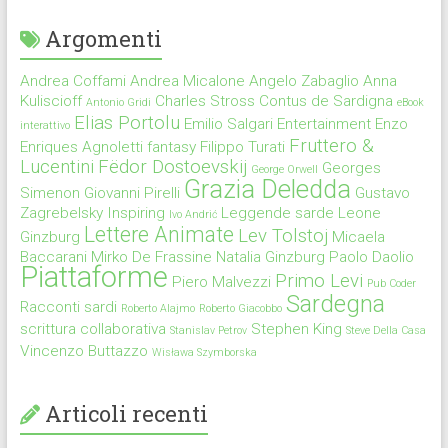
Argomenti
Andrea Coffami
Andrea Micalone
Angelo Zabaglio
Anna
Kuliscioff
Charles Stross
Contus de Sardigna
Antonio Gridi
eBook
Elias Portolu
Emilio Salgari
Entertainment
Enzo
interattivo
Fruttero &
Enriques Agnoletti
fantasy
Filippo Turati
Lucentini
Fëdor Dostoevskij
Georges
George Orwell
Grazia Deledda
Simenon
Giovanni Pirelli
Gustavo
Zagrebelsky
Inspiring
Leggende sarde
Leone
Ivo Andrić
Lettere Animate
Lev Tolstoj
Ginzburg
Micaela
Baccarani
Mirko De Frassine
Natalia Ginzburg
Paolo Daolio
Piattaforme
Primo Levi
Piero Malvezzi
Pub Coder
Sardegna
Racconti sardi
Roberto Alajmo
Roberto Giacobbo
scrittura collaborativa
Stephen King
Stanislav Petrov
Steve Della Casa
Vincenzo Buttazzo
Wisława Szymborska
Articoli recenti