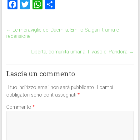
F
T
W
C
a
wi
h
o
ce
tt
at
n
←
Le meraviglie del Duemila, Emilio Salgari, trama e
b
er
s
di
recensione
o
A
vi
ok
p
di
Libertà, comunità umana. Il vaso di Pandora
→
p
Lascia un commento
Il tuo indirizzo email non sarà pubblicato.
I campi
obbligatori sono contrassegnati
*
Commento
*