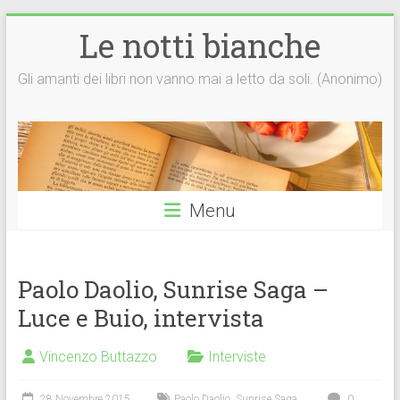
Vai
Le notti bianche
al
contenuto
Gli amanti dei libri non vanno mai a letto da soli. (Anonimo)
Menu
Paolo Daolio, Sunrise Saga –
Luce e Buio, intervista
Vincenzo Buttazzo
Interviste
28 Novembre 2015
Paolo Daolio
,
Sunrise Saga
0