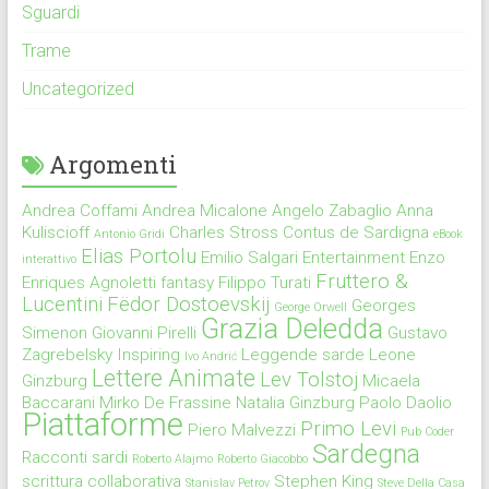
Sguardi
Trame
Uncategorized
Argomenti
Andrea Coffami
Andrea Micalone
Angelo Zabaglio
Anna
Kuliscioff
Charles Stross
Contus de Sardigna
Antonio Gridi
eBook
Elias Portolu
Emilio Salgari
Entertainment
Enzo
interattivo
Fruttero &
Enriques Agnoletti
fantasy
Filippo Turati
Lucentini
Fëdor Dostoevskij
Georges
George Orwell
Grazia Deledda
Simenon
Giovanni Pirelli
Gustavo
Zagrebelsky
Inspiring
Leggende sarde
Leone
Ivo Andrić
Lettere Animate
Lev Tolstoj
Ginzburg
Micaela
Baccarani
Mirko De Frassine
Natalia Ginzburg
Paolo Daolio
Piattaforme
Primo Levi
Piero Malvezzi
Pub Coder
Sardegna
Racconti sardi
Roberto Alajmo
Roberto Giacobbo
scrittura collaborativa
Stephen King
Stanislav Petrov
Steve Della Casa