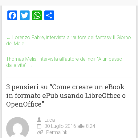
F
T
W
C
a
wi
h
o
ce
tt
at
n
←
Lorenzo Fabre, intervista all’autore del fantasy Il Giorno
b
er
s
di
del Male
o
A
vi
Thomas Melis, intervista all’autore del noir “A un passo
ok
p
di
dalla vita”
→
p
3 pensieri su “
Come creare un eBook
in formato ePub usando LibreOffice o
OpenOffice
”
Luca
30 Luglio 2016 alle 8:24
Permalink