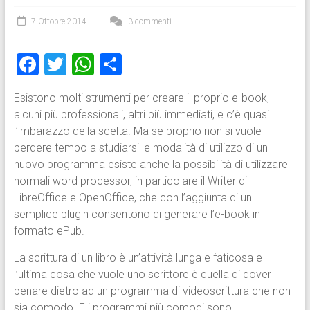
7 Ottobre 2014
3 commenti
F
T
W
C
a
wi
h
o
Esistono molti strumenti per creare il proprio e-book,
ce
tt
at
n
alcuni più professionali, altri più immediati, e c’è quasi
b
er
s
di
l’imbarazzo della scelta. Ma se proprio non si vuole
o
A
vi
perdere tempo a studiarsi le modalità di utilizzo di un
nuovo programma esiste anche la possibilità di utilizzare
ok
p
di
normali word processor, in particolare il Writer di
p
LibreOffice e OpenOffice, che con l’aggiunta di un
semplice plugin consentono di generare l’e-book in
formato ePub.
La scrittura di un libro è un’attività lunga e faticosa e
l’ultima cosa che vuole uno scrittore è quella di dover
penare dietro ad un programma di videoscrittura che non
sia comodo. E i programmi più comodi sono