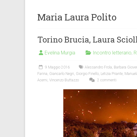
Maria Laura Polito
Torino Brucia, Laura Scioll
Evelina Murgia
Incontro letterario
,
R
9 Maggio 2016
Alessandro Frola
,
Barbara Giove
Farina
,
Giancarlo Negri
,
Giorgio Finello
,
Letizia Priante
,
Manuel
Acerni
,
Vincenzo Buttazzo
2 commenti