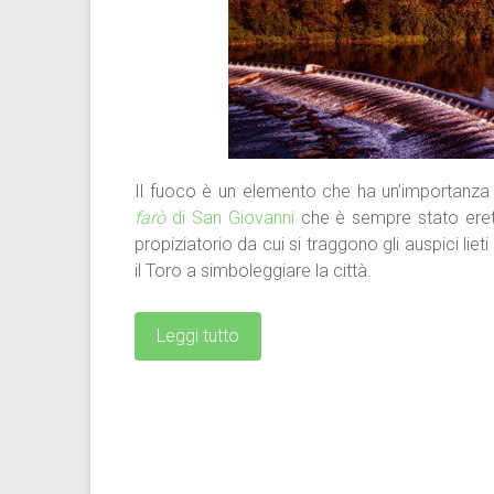
Il fuoco è un elemento che ha un’importanza si
farò
di San Giovanni
che è sempre stato erett
propiziatorio da cui si traggono gli auspici lie
il Toro a simboleggiare la città.
Leggi tutto