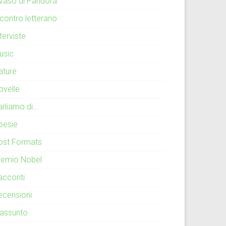
l vaso di Pandora
contro letterario
terviste
usic
ature
ovelle
arliamo di…
oesie
ost Formats
remio Nobel
acconti
ecensioni
iassunto