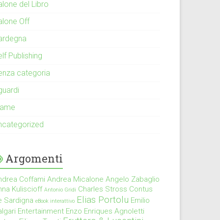
alone del Libro
alone Off
ardegna
lf Publishing
enza categoria
guardi
rame
ncategorized
Argomenti
ndrea Coffami
Andrea Micalone
Angelo Zabaglio
na Kuliscioff
Charles Stross
Contus
Antonio Gridi
Elias Portolu
e Sardigna
Emilio
eBook interattivo
lgari
Entertainment
Enzo Enriques Agnoletti