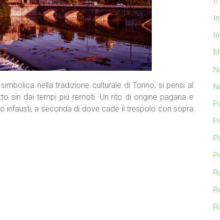
I
In
In
M
N
mbolica nella tradizione culturale di Torino, si pensi al
N
o sin dai tempi più remoti. Un rito di origine pagana e
P
ti o infausti, a seconda di dove cade il trespolo con sopra
P
P
P
R
R
R