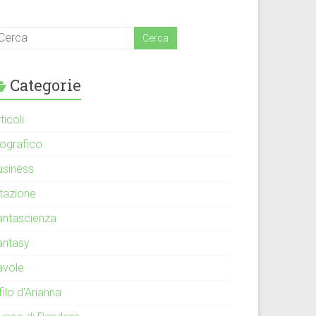
Categorie
ticoli
iografico
usiness
itazione
antascienza
antasy
avole
 filo d'Arianna