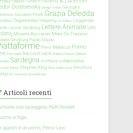
Fruttero & Lucentini
antasy
Filippo Turati
ëdor Dostoevskij
Georges
George Orwell
Grazia Deledda
imenon
Giovanni Pirelli
ustavo Zagrebelsky
Inspiring
Leggende
Ivo Andrić
Lettere Animate
Lev
arde
Leone Ginzburg
olstoj
Micaela Baccarani
Mirko De Frassine
talia Ginzburg
Paolo Daolio
iattaforme
Primo
Piero Malvezzi
evi
Racconti sardi
Pub Coder
Roberto Alajmo
Roberto
Sardegna
scrittura collaborativa
acobbo
Stephen King
Vincenzo
anislav Petrov
Steve Della Casa
uttazzo
Wisława Szymborska
Articoli recenti
a morte non sa leggere, Ruth Rendell
’uomo in fuga
e questo è un uomo, Primo Levi