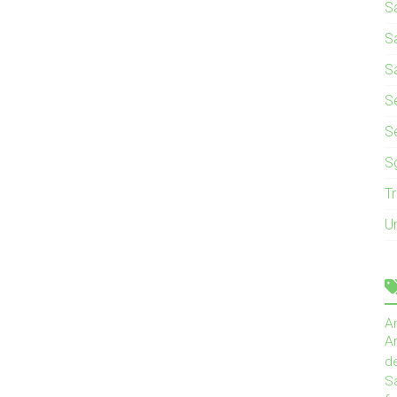
S
S
S
Se
S
S
T
U
A
An
d
Sa