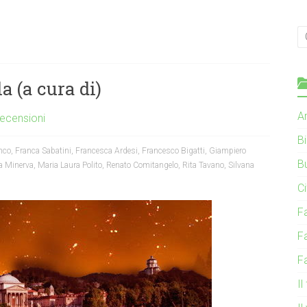
a (a cura di)
Ar
ecensioni
B
nco
,
Franca Sabatini
,
Francesca Ardesi
,
Francesco Bigatti
,
Giampiero
B
a Minerva
,
Maria Laura Polito
,
Renato Comitangelo
,
Rita Tavano
,
Silvana
C
F
F
F
Il