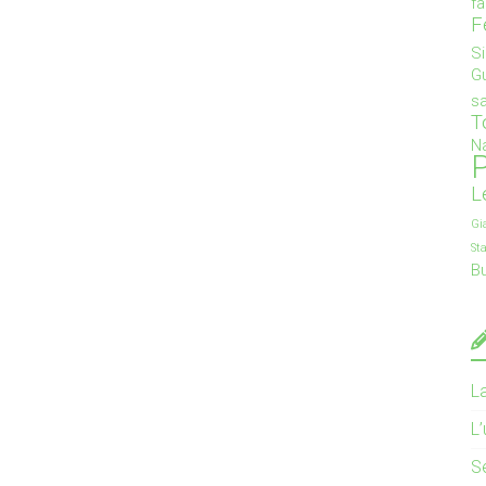
f
F
S
G
s
T
Na
P
L
Gi
St
B
L
L
S