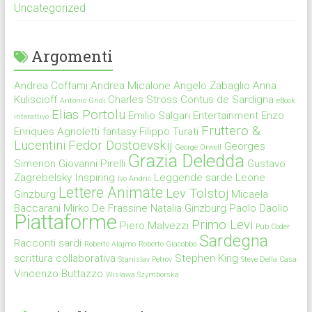
Uncategorized
Argomenti
Andrea Coffami
Andrea Micalone
Angelo Zabaglio
Anna
Kuliscioff
Charles Stross
Contus de Sardigna
Antonio Gridi
eBook
Elias Portolu
Emilio Salgari
Entertainment
Enzo
interattivo
Fruttero &
Enriques Agnoletti
fantasy
Filippo Turati
Lucentini
Fëdor Dostoevskij
Georges
George Orwell
Grazia Deledda
Simenon
Giovanni Pirelli
Gustavo
Zagrebelsky
Inspiring
Leggende sarde
Leone
Ivo Andrić
Lettere Animate
Lev Tolstoj
Ginzburg
Micaela
Baccarani
Mirko De Frassine
Natalia Ginzburg
Paolo Daolio
Piattaforme
Primo Levi
Piero Malvezzi
Pub Coder
Sardegna
Racconti sardi
Roberto Alajmo
Roberto Giacobbo
scrittura collaborativa
Stephen King
Stanislav Petrov
Steve Della Casa
Vincenzo Buttazzo
Wisława Szymborska