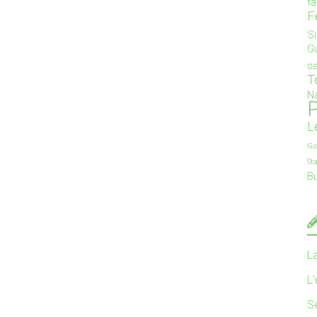
f
F
S
G
s
T
Na
P
L
Gi
St
B
L
L
S