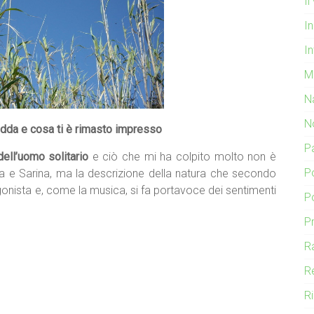
I
In
In
M
N
N
eledda e cosa ti è rimasto impresso
P
dell’uomo solitario
e ciò che mi ha colpito molto non è
P
ana e Sarina, ma la descrizione della natura che secondo
gonista e, come la musica, si fa portavoce dei sentimenti
P
P
R
R
R