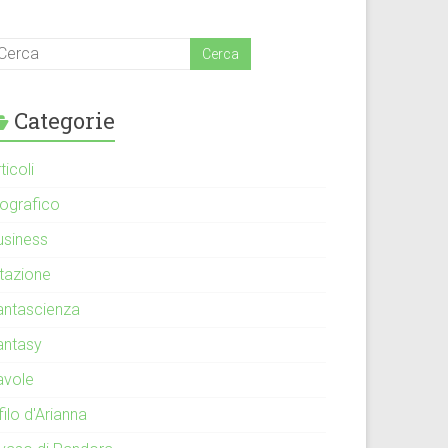
Categorie
ticoli
iografico
usiness
itazione
antascienza
antasy
avole
 filo d'Arianna