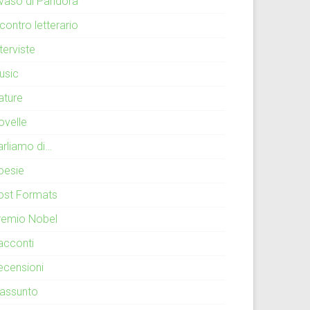
l vaso di Pandora
contro letterario
terviste
usic
ature
ovelle
arliamo di…
oesie
ost Formats
remio Nobel
acconti
ecensioni
iassunto