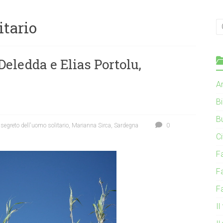
itario
eledda e Elias Portolu,
Ar
B
B
l segreto dell'uomo solitario
,
Marianna Sirca
,
Sardegna
0
C
F
F
F
Il