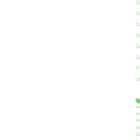
S
S
S
Se
S
S
T
U
A
An
d
Sa