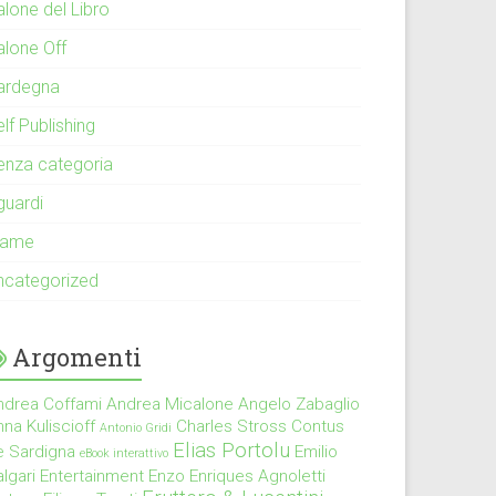
alone del Libro
alone Off
ardegna
lf Publishing
enza categoria
guardi
rame
ncategorized
Argomenti
ndrea Coffami
Andrea Micalone
Angelo Zabaglio
na Kuliscioff
Charles Stross
Contus
Antonio Gridi
Elias Portolu
e Sardigna
Emilio
eBook interattivo
lgari
Entertainment
Enzo Enriques Agnoletti