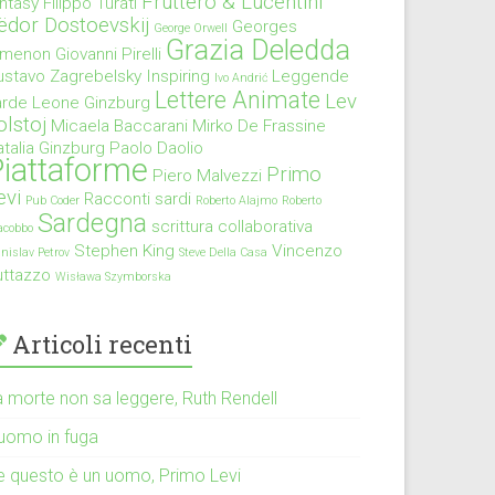
Fruttero & Lucentini
antasy
Filippo Turati
ëdor Dostoevskij
Georges
George Orwell
Grazia Deledda
imenon
Giovanni Pirelli
ustavo Zagrebelsky
Inspiring
Leggende
Ivo Andrić
Lettere Animate
Lev
arde
Leone Ginzburg
olstoj
Micaela Baccarani
Mirko De Frassine
talia Ginzburg
Paolo Daolio
iattaforme
Primo
Piero Malvezzi
evi
Racconti sardi
Pub Coder
Roberto Alajmo
Roberto
Sardegna
scrittura collaborativa
acobbo
Stephen King
Vincenzo
anislav Petrov
Steve Della Casa
uttazzo
Wisława Szymborska
Articoli recenti
a morte non sa leggere, Ruth Rendell
’uomo in fuga
e questo è un uomo, Primo Levi