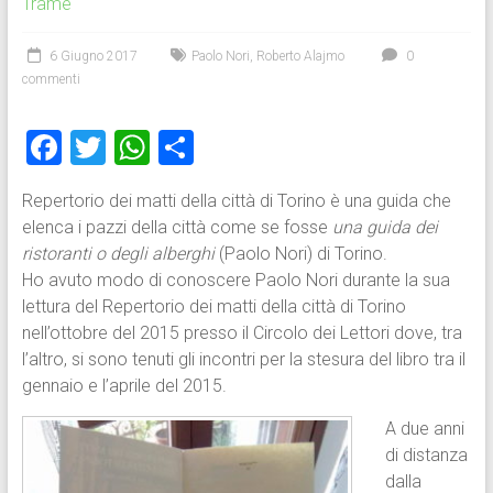
Trame
6 Giugno 2017
Paolo Nori
,
Roberto Alajmo
0
commenti
F
T
W
C
a
wi
h
o
Repertorio dei matti della città di Torino è una guida che
ce
tt
at
n
elenca i pazzi della città come se fosse
una guida dei
b
er
s
di
ristoranti o degli alberghi
(Paolo Nori) di Torino.
o
A
vi
Ho avuto modo di conoscere Paolo Nori durante la sua
lettura del Repertorio dei matti della città di Torino
ok
p
di
nell’ottobre del 2015 presso il Circolo dei Lettori dove, tra
p
l’altro, si sono tenuti gli incontri per la stesura del libro tra il
gennaio e l’aprile del 2015.
A due anni
di distanza
dalla