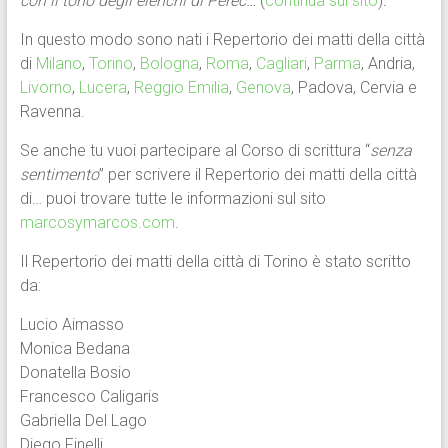
con il tono degli elenchi di Perec…
(
continua sul sito
)
.
In questo modo sono nati i Repertorio dei matti della città
di
Milano
,
Torino
,
Bologna
,
Roma
,
Cagliari
,
Parma
, Andria,
Livorno
,
Lucera
,
Reggio Emilia
,
Genova
, Padova, Cervia e
Ravenna.
Se anche tu vuoi partecipare al Corso di scrittura “
senza
sentimento
” per scrivere il Repertorio dei matti della città
di… puoi trovare tutte le informazioni sul sito
marcosymarcos.com
.
Il Repertorio dei matti della città di Torino è stato scritto
da:
Lucio Aimasso
Monica Bedana
Donatella Bosio
Francesco Caligaris
Gabriella Del Lago
Diego Finelli