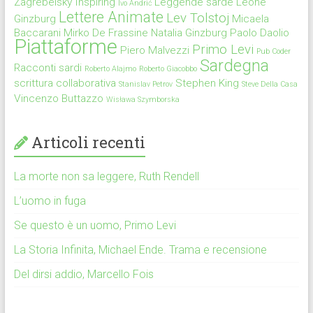
Zagrebelsky
Inspiring
Leggende sarde
Leone
Ivo Andrić
Lettere Animate
Lev Tolstoj
Ginzburg
Micaela
Baccarani
Mirko De Frassine
Natalia Ginzburg
Paolo Daolio
Piattaforme
Primo Levi
Piero Malvezzi
Pub Coder
Sardegna
Racconti sardi
Roberto Alajmo
Roberto Giacobbo
scrittura collaborativa
Stephen King
Stanislav Petrov
Steve Della Casa
Vincenzo Buttazzo
Wisława Szymborska
Articoli recenti
La morte non sa leggere, Ruth Rendell
L’uomo in fuga
Se questo è un uomo, Primo Levi
La Storia Infinita, Michael Ende. Trama e recensione
Del dirsi addio, Marcello Fois