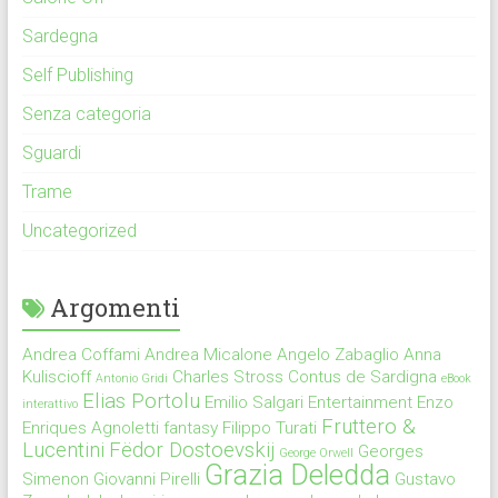
Sardegna
Self Publishing
Senza categoria
Sguardi
Trame
Uncategorized
Argomenti
Andrea Coffami
Andrea Micalone
Angelo Zabaglio
Anna
Kuliscioff
Charles Stross
Contus de Sardigna
Antonio Gridi
eBook
Elias Portolu
Emilio Salgari
Entertainment
Enzo
interattivo
Fruttero &
Enriques Agnoletti
fantasy
Filippo Turati
Lucentini
Fëdor Dostoevskij
Georges
George Orwell
Grazia Deledda
Simenon
Giovanni Pirelli
Gustavo