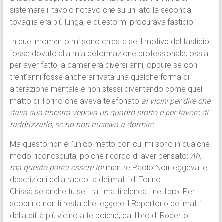
sistemare il tavolo notavo che su un lato la seconda
tovaglia era più lunga, e questo mi procurava fastidio.
In quel momento mi sono chiesta se il motivo del fastidio
fosse dovuto alla mia deformazione professionale, ossia
per aver fatto la cameriera diversi anni, oppure se con i
trent’anni fosse anche arrivata una qualche forma di
alterazione mentale e non stessi diventando come quel
matto di Torino che aveva telefonato
ai vicini per dire che
dalla sua finestra vedeva un quadro storto e per favore di
raddrizzarlo, se no non riusciva a dormire
.
Ma questo non è l’unico matto con cui mi sono in qualche
modo riconosciuta, poiché ricordo di aver pensato:
Ah,
ma questo potrei essere io!
mentre Paolo Nori leggeva le
descrizioni della raccolta dei matti di Torino.
Chissà se anche tu sei tra i matti elencati nel libro! Per
scoprirlo non ti resta che leggere il Repertorio dei matti
della città più vicino a te poiché, dal libro di Roberto