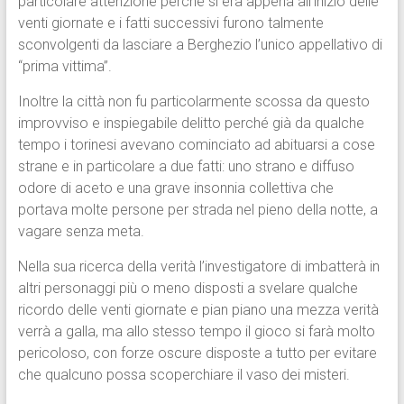
particolare attenzione perché si era appena all’inizio delle
venti giornate e i fatti successivi furono talmente
sconvolgenti da lasciare a Berghezio l’unico appellativo di
“prima vittima”.
Inoltre la città non fu particolarmente scossa da questo
improvviso e inspiegabile delitto perché già da qualche
tempo i torinesi avevano cominciato ad abituarsi a cose
strane e in particolare a due fatti: uno strano e diffuso
odore di aceto e una grave insonnia collettiva che
portava molte persone per strada nel pieno della notte, a
vagare senza meta.
Nella sua ricerca della verità l’investigatore di imbatterà in
altri personaggi più o meno disposti a svelare qualche
ricordo delle venti giornate e pian piano una mezza verità
verrà a galla, ma allo stesso tempo il gioco si farà molto
pericoloso, con forze oscure disposte a tutto per evitare
che qualcuno possa scoperchiare il vaso dei misteri.