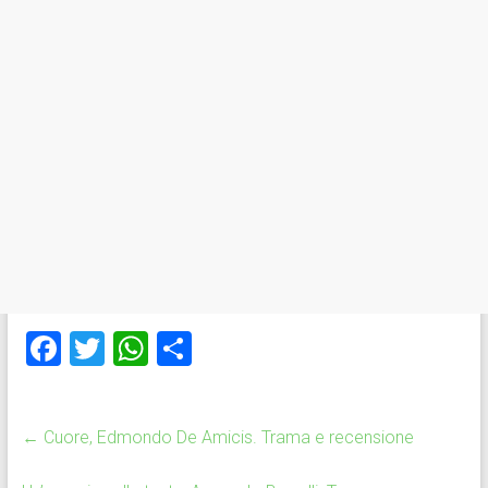
F
T
W
C
a
wi
h
o
ce
tt
at
n
←
Cuore, Edmondo De Amicis. Trama e recensione
b
er
s
di