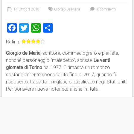
14 Ottobre 2018
Giorgio De Maria
0 commenti
F
T
W
C
a
wi
h
o
Rating:
ce
tt
at
n
Giorgio de Maria
, scrittore, commediografo e pianista,
b
er
s
di
nonché personaggio “maledetto”, scrisse
Le venti
o
A
vi
giornate di Torino
nel 1977. È rimasto un romanzo
ok
p
di
sostanzialmente sconosciuto fino al 2017, quando fu
riscoperto, tradotto in inglese e pubblicato negli Stati Uniti.
p
Per poi avere nuova notorietà anche in Italia.