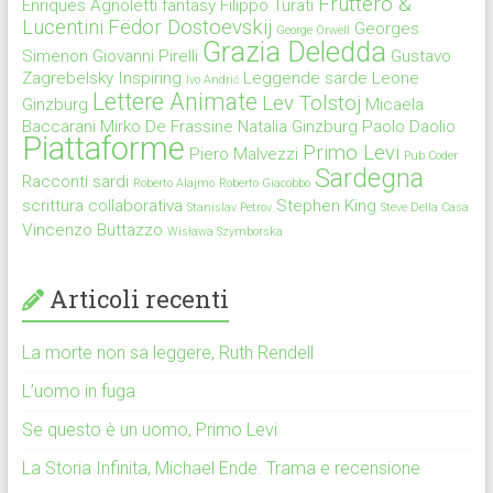
Fruttero &
Enriques Agnoletti
fantasy
Filippo Turati
Lucentini
Fëdor Dostoevskij
Georges
George Orwell
Grazia Deledda
Simenon
Giovanni Pirelli
Gustavo
Zagrebelsky
Inspiring
Leggende sarde
Leone
Ivo Andrić
Lettere Animate
Lev Tolstoj
Ginzburg
Micaela
Baccarani
Mirko De Frassine
Natalia Ginzburg
Paolo Daolio
Piattaforme
Primo Levi
Piero Malvezzi
Pub Coder
Sardegna
Racconti sardi
Roberto Alajmo
Roberto Giacobbo
scrittura collaborativa
Stephen King
Stanislav Petrov
Steve Della Casa
Vincenzo Buttazzo
Wisława Szymborska
Articoli recenti
La morte non sa leggere, Ruth Rendell
L’uomo in fuga
Se questo è un uomo, Primo Levi
La Storia Infinita, Michael Ende. Trama e recensione