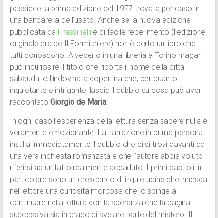
possiede la prima edizione del 1977 trovata per caso in
una bancarella dell’usato. Anche se la nuova edizione
pubblicata da
Frassinelli
è di facile reperimento (l’edizione
originale era de Il Formichiere) non è certo un libro che
tutti conoscono. A vederlo in una libreria a Torino magari
può incuriosire il titolo che riporta il nome della città
sabauda, o l’indovinata copertina che, per quanto
inquietante e intrigante, lascia il dubbio su cosa può aver
raccontato
Giorgio de Maria
.
In ogni caso l’esperienza della lettura senza sapere nulla è
veramente emozionante. La narrazione in prima persona
instilla immediatamente il dubbio che ci si trovi davanti ad
una vera inchiesta romanzata e che l’autore abbia voluto
riferirsi ad un fatto realmente accaduto. I primi capitoli in
particolare sono un crescendo di inquietudine che innesca
nel lettore una curiosità morbosa che lo spinge a
continuare nella lettura con la speranza che la pagina
successiva sia in grado di svelare parte del mistero. Il