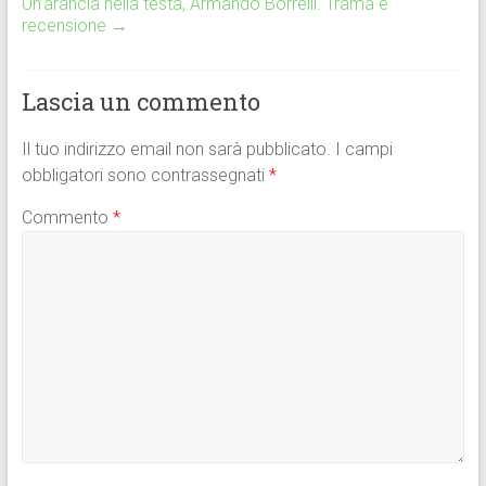
o
A
vi
Un’arancia nella testa, Armando Borrelli. Trama e
ok
p
di
recensione
→
p
Lascia un commento
Il tuo indirizzo email non sarà pubblicato.
I campi
obbligatori sono contrassegnati
*
Commento
*