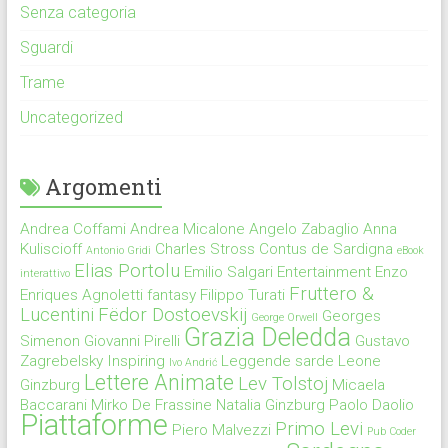
Senza categoria
Sguardi
Trame
Uncategorized
Argomenti
Andrea Coffami
Andrea Micalone
Angelo Zabaglio
Anna
Kuliscioff
Charles Stross
Contus de Sardigna
Antonio Gridi
eBook
Elias Portolu
Emilio Salgari
Entertainment
Enzo
interattivo
Fruttero &
Enriques Agnoletti
fantasy
Filippo Turati
Lucentini
Fëdor Dostoevskij
Georges
George Orwell
Grazia Deledda
Simenon
Giovanni Pirelli
Gustavo
Zagrebelsky
Inspiring
Leggende sarde
Leone
Ivo Andrić
Lettere Animate
Lev Tolstoj
Ginzburg
Micaela
Baccarani
Mirko De Frassine
Natalia Ginzburg
Paolo Daolio
Piattaforme
Primo Levi
Piero Malvezzi
Pub Coder