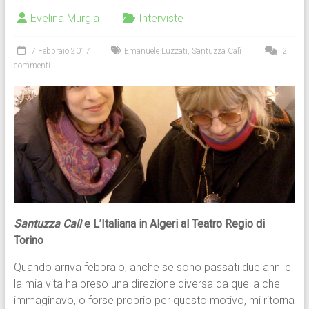
Evelina Murgia
Interviste
7 Febbraio 2017
Emanuele Luzzati
,
Santuzza Calì
2
commenti
Santuzza Calì
e L’Italiana in Algeri al Teatro Regio di
Torino
Quando arriva febbraio, anche se sono passati due anni e
la mia vita ha preso una direzione diversa da quella che
immaginavo, o forse proprio per questo motivo, mi ritorna