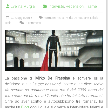
Evelina Murgia
Interviste
,
Recensioni
,
Trame
30 Maggio 2016
Hermann Hesse
,
Mirko De Frassine
,
Nikola
Tesla
2 commenti
La passione di
Mirko De Frassine
è scrivere, lui la
definisce la sua “
super passione
” inoltre di sé dice:
scrivo
da sempre su qualunque cosa ma è dal 2009, anno del
terremoto qui da me a L’Aquila che ho iniziato i romanzi
.
Oltre ad aver scritto e autopubblicato tre romanzi, ha
anche un
Blog
con il quale si diverte a intervistare talenti e