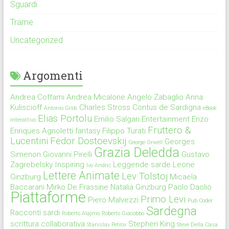
Sguardi
Trame
Uncategorized
Argomenti
Andrea Coffami
Andrea Micalone
Angelo Zabaglio
Anna
Kuliscioff
Charles Stross
Contus de Sardigna
Antonio Gridi
eBook
Elias Portolu
Emilio Salgari
Entertainment
Enzo
interattivo
Fruttero &
Enriques Agnoletti
fantasy
Filippo Turati
Lucentini
Fëdor Dostoevskij
Georges
George Orwell
Grazia Deledda
Simenon
Giovanni Pirelli
Gustavo
Zagrebelsky
Inspiring
Leggende sarde
Leone
Ivo Andrić
Lettere Animate
Lev Tolstoj
Ginzburg
Micaela
Baccarani
Mirko De Frassine
Natalia Ginzburg
Paolo Daolio
Piattaforme
Primo Levi
Piero Malvezzi
Pub Coder
Sardegna
Racconti sardi
Roberto Alajmo
Roberto Giacobbo
scrittura collaborativa
Stephen King
Stanislav Petrov
Steve Della Casa