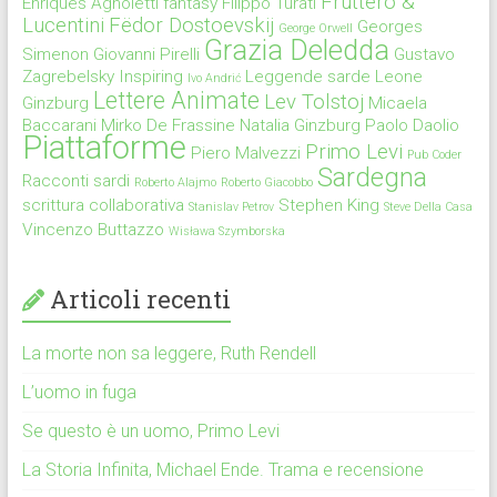
Fruttero &
Enriques Agnoletti
fantasy
Filippo Turati
Lucentini
Fëdor Dostoevskij
Georges
George Orwell
Grazia Deledda
Simenon
Giovanni Pirelli
Gustavo
Zagrebelsky
Inspiring
Leggende sarde
Leone
Ivo Andrić
Lettere Animate
Lev Tolstoj
Ginzburg
Micaela
Baccarani
Mirko De Frassine
Natalia Ginzburg
Paolo Daolio
Piattaforme
Primo Levi
Piero Malvezzi
Pub Coder
Sardegna
Racconti sardi
Roberto Alajmo
Roberto Giacobbo
scrittura collaborativa
Stephen King
Stanislav Petrov
Steve Della Casa
Vincenzo Buttazzo
Wisława Szymborska
Articoli recenti
La morte non sa leggere, Ruth Rendell
L’uomo in fuga
Se questo è un uomo, Primo Levi
La Storia Infinita, Michael Ende. Trama e recensione