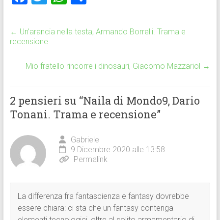
a
wi
h
o
ce
tt
at
n
←
Un’arancia nella testa, Armando Borrelli. Trama e
b
er
s
di
recensione
o
A
vi
Mio fratello rincorre i dinosauri, Giacomo Mazzariol
→
ok
p
di
p
2 pensieri su “
Naila di Mondo9, Dario
Tonani. Trama e recensione
”
Gabriele
9 Dicembre 2020 alle 13:58
Permalink
La differenza fra fantascienza e fantasy dovrebbe
essere chiara: ci sta che un fantasy contenga
elementi tecnologici, oltre al solito armamentario di