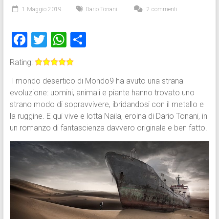
1 Maggio 2019
Dario Tonani
2 commenti
F
T
W
C
a
wi
h
o
Rating:
ce
tt
at
n
Il mondo desertico di Mondo9 ha avuto una strana
b
er
s
di
evoluzione: uomini, animali e piante hanno trovato uno
o
A
vi
strano modo di sopravvivere, ibridandosi con il metallo e
ok
p
di
la ruggine. E qui vive e lotta Naila, eroina di Dario Tonani, in
un romanzo di fantascienza davvero originale e ben fatto.
p