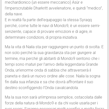
mechardionico (un essere meccanico) Asùr e
l’imperscrutabile Dharkritt avvelenatore, e quindi “medico”,
della nave.
E in realtà fa parte dell’equipaggio la stessa Syraqq
perché, come tutte le navi di Mondo9, è un essere semi-
senziente, capace di provare emozioni e di agire, in
determinare condizioni, di propria iniziativa.
Ma la vita di Naila sta per raggiungere un punto di svolta. E
non solo perché la sua gravidanza sta per giungere al
termine, ma perché gli abitanti di Mondo9 sentono che i
tempi sono maturi per l’arrivo della leggendaria Grande
Onda, un’enorme onda di sabbia che attraverserà il
pianeta e darà un nuovo ordine alle cose. Naila la sogna
fin dalla sua infanzia e sa che dovrà affrontare il suo
destino sconfiggendo l’Onda cavalcandola.
Ma la sua non sarà un’impresa semplice, ostacolata dalle
forze della natura di Mondo9 e da chi vuole usarla per i
suoi scopi. Saranno necessari molti sacrifici e molta forza