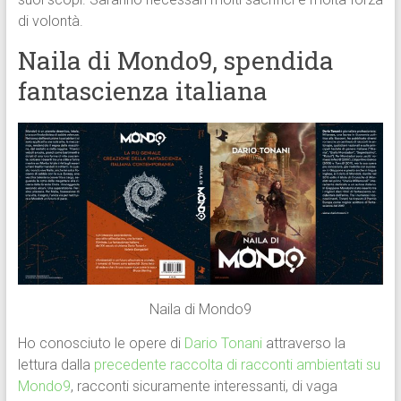
di volontà.
Naila di Mondo9, spendida
fantascienza italiana
Naila di Mondo9
Ho conosciuto le opere di
Dario Tonani
attraverso la
lettura dalla
precedente raccolta di racconti ambientati su
Mondo9
, racconti sicuramente interessanti, di vaga