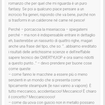
romanzo che per quel che mi riguarda è un puro
fantasy. Se poi a qualcuno piace pensare a un
incrocio fra generi, rispondo che va bene, purché non
si trasformi in un calderone né carne né pesce!
Perché – porcaccia la miseriaccia – spiegatemi
perché – ma non è indispensabile entrare in dettaglio
eh, basterebbe un riassunto di quattro righe, magari
anche una frase del tipo, che so: “…abbiamo ereditato
i risultati delle antichissime scienze e dell’ineffabile
sapere tecnico dei QWERTYUIOP e ora siamo ridotti
a questo punto…” – devo prendere per buone cose
come queste:
– come fanno le macchine a essere più o meno
senzienti in un mondo che si presenta come
tipicamente steampunk (le navi vanno a vapore). È
tutto meccanico, accidentaccio! Meccanico! È chiaro
il concetto? Meccanicoooo!
– come da uova con guscio non in metallo possano