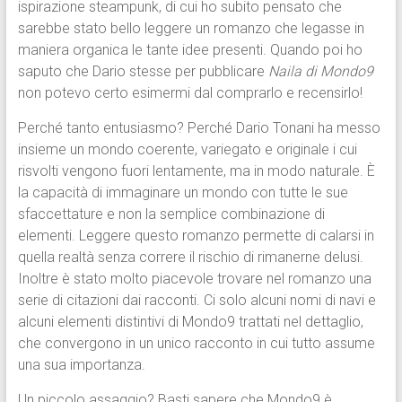
ispirazione steampunk, di cui ho subito pensato che
sarebbe stato bello leggere un romanzo che legasse in
maniera organica le tante idee presenti. Quando poi ho
saputo che Dario stesse per pubblicare
Naila di Mondo9
non potevo certo esimermi dal comprarlo e recensirlo!
Perché tanto entusiasmo? Perché Dario Tonani ha messo
insieme un mondo coerente, variegato e originale i cui
risvolti vengono fuori lentamente, ma in modo naturale. È
la capacità di immaginare un mondo con tutte le sue
sfaccettature e non la semplice combinazione di
elementi. Leggere questo romanzo permette di calarsi in
quella realtà senza correre il rischio di rimanerne delusi.
Inoltre è stato molto piacevole trovare nel romanzo una
serie di citazioni dai racconti. Ci solo alcuni nomi di navi e
alcuni elementi distintivi di Mondo9 trattati nel dettaglio,
che convergono in un unico racconto in cui tutto assume
una sua importanza.
Un piccolo assaggio? Basti sapere che Mondo9 è