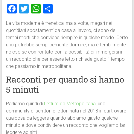
F
T
W
C
a
wi
h
o
La vita moderna è frenetica, ma a volte, magari nei
ce
tt
at
n
quotidiani spostamenti da casa al lavoro, ci sono dei
b
er
s
di
tempi morti che conviene riempire in qualche modo. Certo
o
A
vi
uno potrebbe semplicemente dormire, ma è terribilmente
noioso se confrontato con la possibilità di immergersi in
ok
p
di
un racconto che per essere letto richiede giusto il tempo
p
che passiamo in metropolitana.
Racconti per quando si hanno
5 minuti
Parliamo quindi di
Letture da Metropolitana
, una
community di scrittori e lettori nata nel 2013 in cui trovare
qualcosa da leggere quando abbiamo giusto qualche
minuto e dove condividere un racconto che vogliamo far
leggere ad altri.