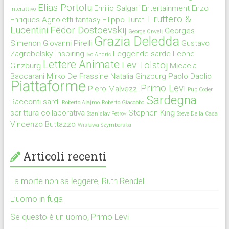
Elias Portolu
Emilio Salgari
Entertainment
Enzo
interattivo
Fruttero &
Enriques Agnoletti
fantasy
Filippo Turati
Lucentini
Fëdor Dostoevskij
Georges
George Orwell
Grazia Deledda
Simenon
Giovanni Pirelli
Gustavo
Zagrebelsky
Inspiring
Leggende sarde
Leone
Ivo Andrić
Lettere Animate
Lev Tolstoj
Ginzburg
Micaela
Baccarani
Mirko De Frassine
Natalia Ginzburg
Paolo Daolio
Piattaforme
Primo Levi
Piero Malvezzi
Pub Coder
Sardegna
Racconti sardi
Roberto Alajmo
Roberto Giacobbo
scrittura collaborativa
Stephen King
Stanislav Petrov
Steve Della Casa
Vincenzo Buttazzo
Wisława Szymborska
Articoli recenti
La morte non sa leggere, Ruth Rendell
L’uomo in fuga
Se questo è un uomo, Primo Levi