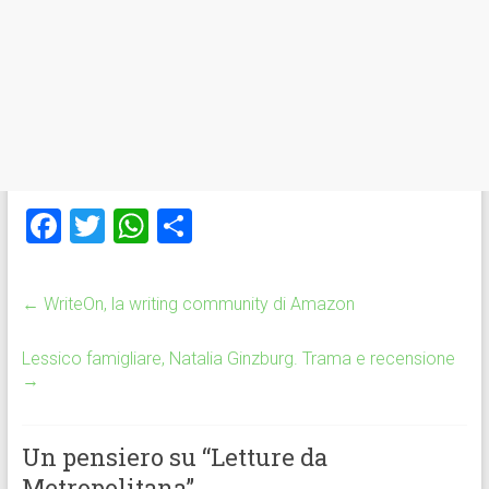
F
T
W
C
a
wi
h
o
ce
tt
at
n
←
WriteOn, la writing community di Amazon
b
er
s
di
o
A
vi
Lessico famigliare, Natalia Ginzburg. Trama e recensione
→
ok
p
di
p
Un pensiero su “
Letture da
Metropolitana
”