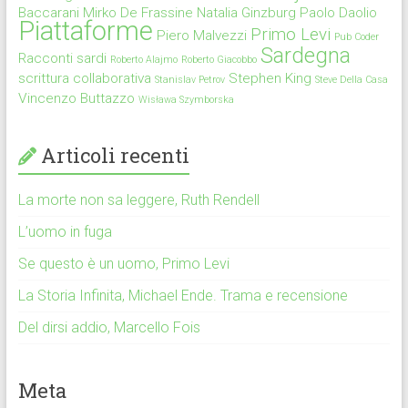
Baccarani
Mirko De Frassine
Natalia Ginzburg
Paolo Daolio
Piattaforme
Primo Levi
Piero Malvezzi
Pub Coder
Sardegna
Racconti sardi
Roberto Alajmo
Roberto Giacobbo
scrittura collaborativa
Stephen King
Stanislav Petrov
Steve Della Casa
Vincenzo Buttazzo
Wisława Szymborska
Articoli recenti
La morte non sa leggere, Ruth Rendell
L’uomo in fuga
Se questo è un uomo, Primo Levi
La Storia Infinita, Michael Ende. Trama e recensione
Del dirsi addio, Marcello Fois
Meta