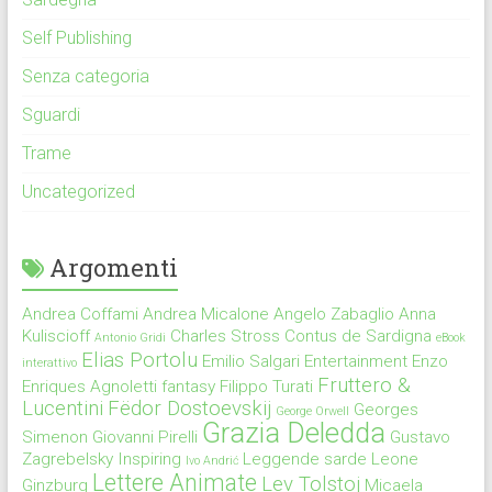
Self Publishing
Senza categoria
Sguardi
Trame
Uncategorized
Argomenti
Andrea Coffami
Andrea Micalone
Angelo Zabaglio
Anna
Kuliscioff
Charles Stross
Contus de Sardigna
Antonio Gridi
eBook
Elias Portolu
Emilio Salgari
Entertainment
Enzo
interattivo
Fruttero &
Enriques Agnoletti
fantasy
Filippo Turati
Lucentini
Fëdor Dostoevskij
Georges
George Orwell
Grazia Deledda
Simenon
Giovanni Pirelli
Gustavo
Zagrebelsky
Inspiring
Leggende sarde
Leone
Ivo Andrić
Lettere Animate
Lev Tolstoj
Ginzburg
Micaela