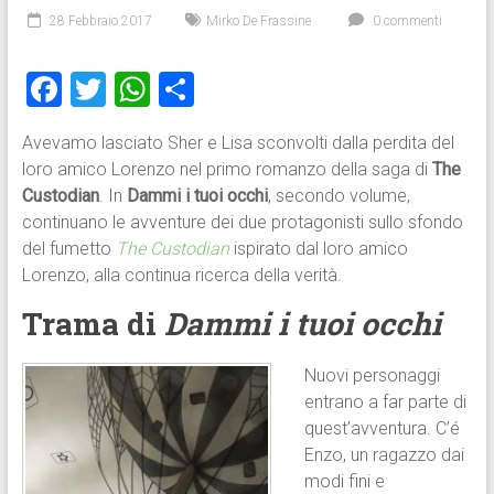
28 Febbraio 2017
Mirko De Frassine
0 commenti
F
T
W
C
a
wi
h
o
Avevamo lasciato Sher e Lisa sconvolti dalla perdita del
ce
tt
at
n
loro amico Lorenzo nel primo romanzo della saga di
The
b
er
s
di
Custodian
. In
Dammi i tuoi occhi
, secondo volume,
o
A
vi
continuano le avventure dei due protagonisti sullo sfondo
del fumetto
The Custodian
ispirato dal loro amico
ok
p
di
Lorenzo, alla continua ricerca della verità.
p
Trama di
Dammi i tuoi occhi
Nuovi personaggi
entrano a far parte di
quest’avventura. C’é
Enzo, un ragazzo dai
modi fini e