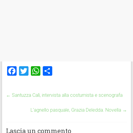
F
T
W
C
a
wi
h
o
ce
tt
at
n
←
Santuzza Calì, intervista alla costumista e scenografa
b
er
s
di
o
A
vi
L’agnello pasquale, Grazia Deledda. Novella
→
ok
p
di
p
Lascia un commento