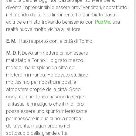
vendita perché oggi non basta saper scrivere bene,
diventa imprescindibile essere bravi venditori, soprattutto
nel mondo digitale. Ultimamente ho cambiato casa
editrice e mi sto trovando benissimo con
PubMe
, una
realtà nuova molto vicina all’autore.
E. M.
Il tuo rapporto con la città di Torino.
M. D. F.
Devo ammettere di non essere
mai stato a Torino. Ho girato mezzo
mondo, ma la splendida città del
mistero mi manca. Ho dovuto studiare
moltissimo per ricostruire posti e
atmosfere proprie della città. Sono
convinto che Torino nasconda segreti
fantastici e mi auguro che il mio libro
possa essere uno spunto interessante
per innescare in qualcuno la ricerca
della verità, magari proprio nel
sottosuolo della grande città.